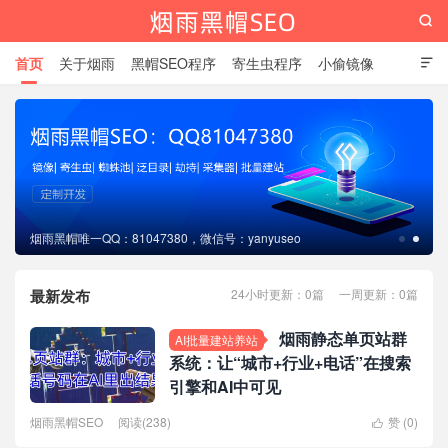

首页
关于烟雨
黑帽SEO程序
寄生虫程序
小偷镜像

泛目录程序
蜘蛛池站群
AI建站养站
免费工具
相关新闻
烟雨黑帽SEO
烟雨黑帽唯一QQ：81047380，微信号：yanyuseo
最新发布
24小时更新：0篇 一周更新：0篇
烟雨静态单页站群
AI批量建站养站
系统：让“城市+行业+电话”在搜索
引擎和AI中可见
烟雨黑帽SEO
阅读(238)
赞 (
0
)
