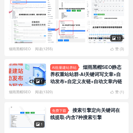
10

烟雨黑帽SEO
阅读(1255)
赞 (
3
)

烟雨黑帽SEO静态
AI批量建站养站
养权重站站群-AI关键词写文章+自
动发布+自定义友链+自动文章内链
1

烟雨黑帽SEO
阅读(1320)
赞 (
1
)

搜索引擎定向关键词在
免费下载
线提取-内含7种搜索引擎
1
