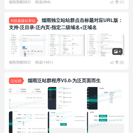
烟雨黑帽SEO
阅读(994)
赞 (
1
)

烟雨独立站站群点击标题对应URL版：
AI批量建站养站
支持-泛目录-泛内页-指定二级域名+泛域名
4

烟雨黑帽SEO
阅读(1451)
赞 (
2
)

烟雨泛站群程序V5.0-为泛页面而生
泛站群