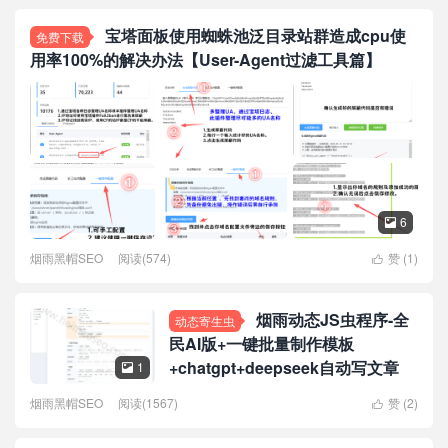
宝塔面板使用蜘蛛池泛目录站群造成cpu使
免费下载
用率100%的解决办法【User-Agent过滤工具篇】
6

烟雨黑帽SEO
阅读(574)
赞 (
1
)

烟雨动态JS虫程序-全
动态寄生虫
民AI版+一键批量制作模板
+chatgpt+deepseek自动写文章
1

烟雨黑帽SEO
阅读(1567)
赞 (
2
)
