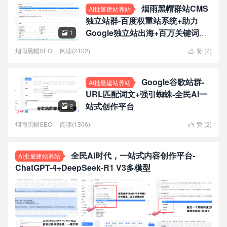
烟雨黑帽群站CMS
AI批量建站养站
独立站群-百度权重站系统+助力
Google独立站出海+百万关键词标
1

签页
烟雨黑帽SEO
阅读(2102)
赞 (
2
)

Google谷歌站群-
AI批量建站养站
URL匹配词文+强引蜘蛛-全民AI一
站式创作平台
2

烟雨黑帽SEO
阅读(1306)
赞 (
2
)

全民AI时代，一站式内容创作平台-
AI批量建站养站
ChatGPT-4+DeepSeek-R1 V3多模型