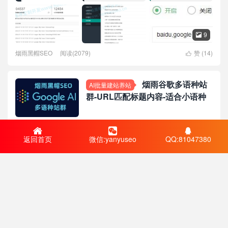
9

烟雨黑帽SEO
阅读(2079)
赞 (
14
)

烟雨谷歌多语种站
AI批量建站养站
群-URL匹配标题内容-适合小语种
烟雨黑帽SEO
阅读(1227)
赞 (
13
)




返回首页
微信:yanyuseo
QQ:81047380
烟雨超级模板镜像站群系统-带后台版可一
带后台镜像
键批量上站：伪原创/蜘蛛屏蔽/屏蔽内外链